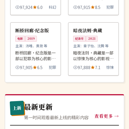
品，围绕危机、反转与
留下的每条线索都是写
97,924
6.0
科幻
97,915
8.5
犯罪
人物成长展开，整体节
给她一个人的告白信。
奏紧凑，值得推荐观
88:55
99:46
院线
热播
看。
英国
中国
断桥回廊·纪念版
暗夜法则·典藏
电影
2019
纪录片
2021
主演：
汤唯、黄渤 等
主演：
章子怡、沈腾 等
断桥回廊·纪念版是一
暗夜法则·典藏是一部
部以犯罪为核心的影视
以惊悚为核心的影视作
作品，围绕危机、反转
品，围绕危机、反转与
97,905
6.5
犯罪
97,888
7.1
惊悚
与人物成长展开，整体
人物成长展开，整体节
节奏紧凑，值得推荐观
奏紧凑，值得推荐观
看。
看。
最新更新
上新
查看更多
第一时间观看最新上线的精彩内容
热播