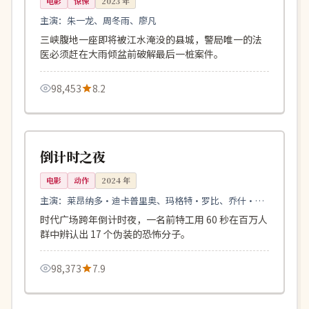
电影
惊悚
2023
年
主演：
朱一龙、周冬雨、廖凡
三峡腹地一座即将被江水淹没的县城，警局唯一的法
医必须赶在大雨倾盆前破解最后一桩案件。
98,453
8.2
115分钟
高分
美国
倒计时之夜
电影
动作
2024
年
主演：
莱昂纳多·迪卡普里奥、玛格特·罗比、乔什·布
洛林
时代广场跨年倒计时夜，一名前特工用 60 秒在百万人
群中辨认出 17 个伪装的恐怖分子。
98,373
7.9
93分钟
独播