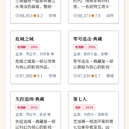
三峡腹地一座即将被江
时代广场跨年倒计时
水淹没的县城，警局唯
夜，一名前特工用 60
一的法医必须赶在大雨
秒在百万人群中辨认出
98,453
8.2
惊悚
98,373
7.9
动作
倾盆前破解最后一桩案
17 个伪装的恐怖分
件。
子。
93:33
99:51
独播
杜比
中国
中国
危城之城
零号追击·典藏
电视剧
2016
电视剧
2016
主演：
河正宇、刘亦菲 等
主演：
易烊千玺、梁朝伟
等
危城之城是一部以惊悚
零号追击·典藏是一部
为核心的影视作品，围
以悬疑为核心的影视作
绕危机、反转与人物成
品，围绕危机、反转与
97,980
9.1
惊悚
97,930
6.7
悬疑
长展开，整体节奏紧
人物成长展开，整体节
凑，值得推荐观看。
奏紧凑，值得推荐观
99:18
99:58
连载中
连载中
看。
英国
美国
失控追缉·典藏
第七人
电视剧
2021
电影
2024
主演：
河正宇、张译 等
主演：
杰西卡·查斯坦、
蒂莫西·查拉梅 等
失控追缉·典藏是一部
芝加哥一桩连环案的第
以科幻为核心的影视作
七位幸存者发现，凶手