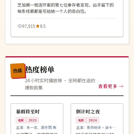
伊
芝加哥一桩连环案的第七位幸存者发现，凶手留下的
每条线索都是写给她一个人的告白信。
97,915
8.5
热度榜单
热播
24 小时实时播放榜 · 全网都在追的
查看更多
爆款剧集
99:53
99:44
完结
高分
中国
美国
暴雨将至时
倒计时之夜
电影
2023
电影
2024
主演：
朱一龙、周冬雨 等
主演：
莱昂纳多·迪卡普
里奥、玛格特·罗比 等