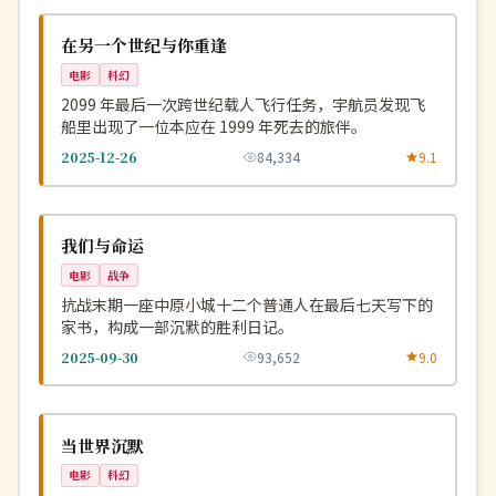
NEW
美国
在另一个世纪与你重逢
电影
科幻
2099 年最后一次跨世纪载人飞行任务，宇航员发现飞
船里出现了一位本应在 1999 年死去的旅伴。
2025-12-26
84,334
9.1
4K
NEW
中国
我们与命运
电影
战争
抗战末期一座中原小城十二个普通人在最后七天写下的
家书，构成一部沉默的胜利日记。
2025-09-30
93,652
9.0
连载中
NEW
英国
当世界沉默
电影
科幻