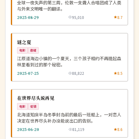
全球一夜失声的第三周，伦敦一支聋人合唱团成了人类
与外来文明唯一的翻译。
2025-08-29
95,010
8.7
杜比
NEW
韩国
谜之夏
电影
悬疑
江原道海边小镇的一个夏天，三个孩子相约不再提起森
林里看到过的那个秘密。
2025-07-25
88,822
8.5
杜比
NEW
日本
在世界尽头说再见
电影
爱情
北海道知床半岛冬季封岛前的最后一班船上，一对恋人
决定在世界尽头补办没能说出口的告别。
2025-06-20
81,119
8.6