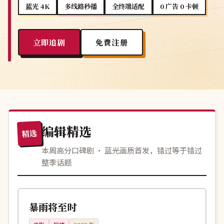
蓝光 4K
多线路秒播
全终端适配
0 广告 0 卡顿
立即追剧
免费注册
编辑精选
精选
本周高分口碑剧 · 蓝光画质首发，错过等于错过
整季话题
115分钟
完结
中国
暴雨将至时