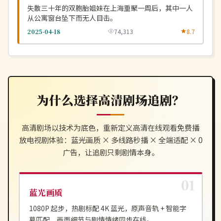
失散三十年的双胞胎姐妹在上海重聚一周后，其中一人
从公寓窗台坠下而无人目击。
2025-04-18
74,313
8.7
为什么选择
高清剧场
追剧？
高清剧场
以技术为底色，重新定义
高清在线观看免费播
放电视剧
体验：蓝光画质 × 多线路秒播 × 全端适配 × 0
广告，让追剧只剩剧情本身。
蓝光画质
1080P 起步，热剧标配 4K 蓝光，原声音轨 + 智能字
幕匹配，画面细节与剧情情绪同步在线。