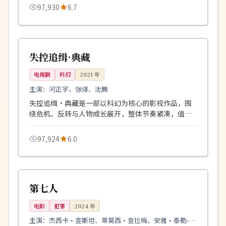
97,930
6.7
121分钟
连载中
英国
失控追缉·典藏
电视剧
科幻
2021
年
主演：
河正宇、张译、沈腾
失控追缉·典藏是一部以科幻为核心的影视作品，围
绕危机、反转与人物成长展开，整体节奏紧凑，值得
推荐观看。
97,924
6.0
128分钟
连载中
美国
第七人
电影
犯罪
2024
年
主演：
杰西卡·查斯坦、蒂莫西·查拉梅、安雅·泰勒-乔