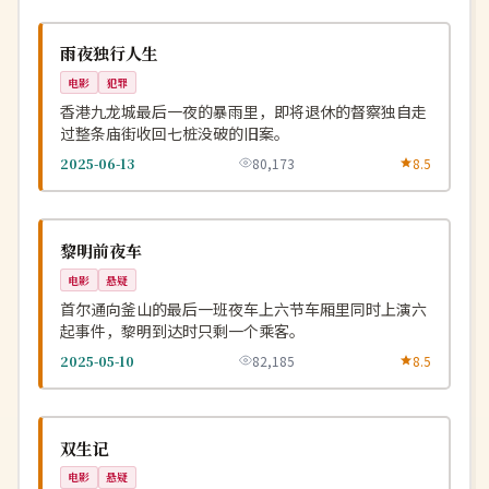
4K
NEW
中国
雨夜独行人生
电影
犯罪
香港九龙城最后一夜的暴雨里，即将退休的督察独自走
过整条庙街收回七桩没破的旧案。
2025-06-13
80,173
8.5
完结
NEW
韩国
黎明前夜车
电影
悬疑
首尔通向釜山的最后一班夜车上六节车厢里同时上演六
起事件，黎明到达时只剩一个乘客。
2025-05-10
82,185
8.5
高分
NEW
中国
双生记
电影
悬疑