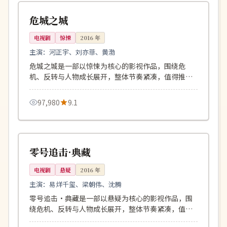
中国
危城之城
电视剧
惊悚
2016
年
主演：
河正宇、刘亦菲、黄渤
危城之城是一部以惊悚为核心的影视作品，围绕危
机、反转与人物成长展开，整体节奏紧凑，值得推荐
观看。
97,980
9.1
114分钟
杜比
中国
零号追击·典藏
电视剧
悬疑
2016
年
主演：
易烊千玺、梁朝伟、沈腾
零号追击·典藏是一部以悬疑为核心的影视作品，围
绕危机、反转与人物成长展开，整体节奏紧凑，值得
推荐观看。